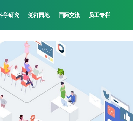
als Website
科学研究
党群园地
国际交流
员工专栏