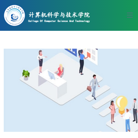
伟德国际(bv1946·源于英国)官方网
站-Officials Website