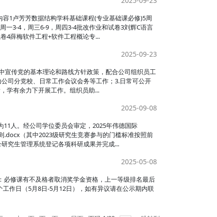
2025-09-23
内容1卢芳芳数据结构学科基础课程(专业基础课必修)5周
一3-4，周三6-9，周四3-4批改作业和试卷3刘辉C语言
卷4薛梅软件工程+软件工程概论专...
2025-09-23
群体中宣传党的基本理论和路线方针政策，配合公司组织员工
公司分党校、日常工作会议会务等工作；3.日常可公开
学有余力下开展工作。组织员助...
2025-09-08
为11人。经公司学位委员会审定，2025年伟德国际
细则.docx（其中2023级研究生竞赛参与的门槛标准按照前
研究生管理系统登记各项科研成果并完成...
2025-05-08
（注：必修课有不及格者取消奖学金资格，上一等级排名最后
作日（5月8日-5月12日），如有异议请在公示期内联