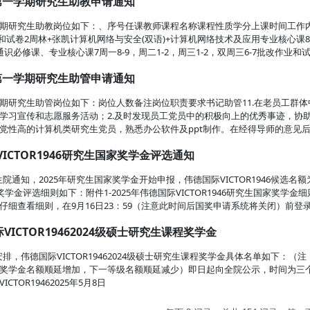
学年第一学期研究生助教申请通知
年第一学期研究生助教岗位如下：、序号任课教师课程名称课程性质学分上课时间工作
业和试卷2周林+张凯计算机网络与安全(双语)+计算机网络技术及应用专业核心课8周
识必修课、专业核心课7周一8-9，周二1-2，周三1-2，双周三6-7批改作业和试
学年第一学期研究生助管申请通知
年第一学期研究生助管岗位如下：岗位人数备注岗位职责要求书记助管11.在老员工
学习宣传和志愿服务活动；2.及时发现员工党员中的积极向上的优秀事迹，协助
党性高的计算机类研究生党员，熟悉办公软件及ppt制作。在经得导师的意见后，
VICTOR1946研究生国家奖学金评选通知
通知，2025年研究生国家奖学金开始申报，伟德国际VICTOR1946候选名额
国家奖学金评选细则如下：附件1-2025年伟德国际VICTOR1946研究生国家奖学金
细查看细则，在9月16日23：59（注意此时间后国奖申请系统将关闭）前登录
ICTOR19462024级硕士研究生课程奖学金
排，伟德国际VICTOR19462024级硕士研究生课程奖学金具体名单如下：
奖学金名额顺延增加，下一等级名额顺延减少）即日起向全院公示，时间为三个工
TOR19462025年5月8日