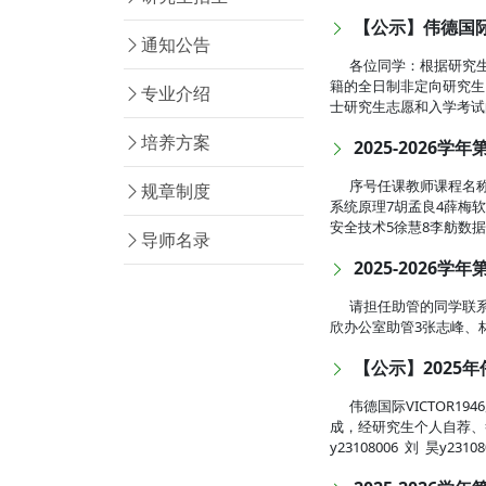
【公示】伟德国际V
通知公告
各位同学：根据研究生
籍的全日制非定向研究生
专业介绍
士研究生志愿和入学考试
培养方案
2025-2026
序号任课教师课程名称
规章制度
系统原理7胡孟良4薛梅软
安全技术5徐慧8李舫数据结
导师名录
2025-2026
请担任助管的同学联
欣办公室助管3张志峰、
【公示】2025年
伟德国际VICTOR
成，经研究生个人自荐、答辩
y23108006 刘 昊y2310