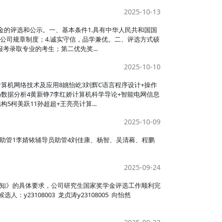
2025-10-13
奖学金的评选和公示。一、基本条件1.具有中华人民共和国国
等公司规章制度；4.诚实守信，品学兼优。二、评选方式硕
录取专业的考生；第二优先奖...
2025-10-10
计算机网络技术及应用8姚怡屹3刘辉C语言程序设计+操作
on数据分析4黄新铮7李红娇计算机科学导论+智能电网信息
构5柯美跃11孙超超+王亮亮计算...
2025-10-09
助管1李婧铱辅导员助管4刘佳康、杨智、吴清蕤、程鹏
2025-09-24
评选的通知》的具体要求，公司研究生国家奖学金评选工作顺利完
23108003 龙贞涛y23108005 向怡然