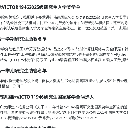
ICTOR19462025级研究生入学奖学金
院相关规定，按照以下要求进行伟德国际VICTOR19462025级研究生入学
；2.热爱社会主义祖国，拥护中国共产党的领导；3.遵守宪法和法律，遵守高
的初试成绩是新生入学奖学金评定的主要依据。第一优先奖励范围：第一志愿报考
学年第一学期研究生助教名单
学分助教员工1卢芳芳数据结构5吕文杰2周林+张凯计算机网络与安全(双语)+
件工程+软件工程概论7李陈儿5张安勤数据结构5蒯升磊6张挺深度学习+Pyth
构（C++）5林光荣9陈宗民Python语言程序设计(英)8石旭磊 10魏为民数据结
学年第一学期研究生助管名单
系岗位负责老师尽快上岗。岗位人数备注书记助管1李袁涛组织员助管1汪冉经理
林楷金、郑田田
伟德国际VICTOR1946研究生国家奖学金候选人
1946广大师生：根据公司《关于2025年伟德bv1946官网研究生国家奖学金
、国奖评委会评审投票，初步确定以下11位同学为公司2025年国家奖学金候选人：y
8013 杨清倩y23208031 于博安y23208053 胡歆仪y23208059 ...