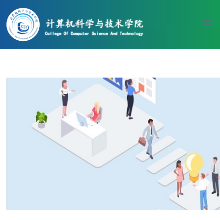
伟德国际(bv1946·源于英国)官方网
站-Officials Website