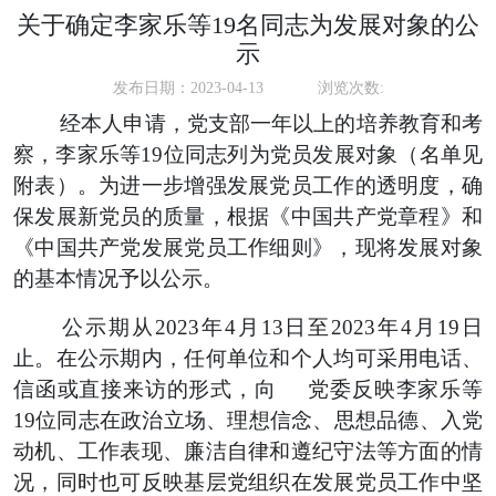
关于确定李家乐等19名同志为发展对象的公
示
发布日期：2023-04-13
浏览次数:
经本人申请，党支部一年以上的培养教育和考
察，李家乐等
19
位同志列为党员发展对象（名单见
附表）。为进一步增强发展党员工作的透明度，确
保发展新党员的质量，根据《中国共产党章程》和
《中国共产党发展党员工作细则》，现将发展对象
的基本情况予以公示。
公示期从
2023
年
4
月
13
日至
2023
年
4
月
19
日
止。在公示期内，任何单位和个人均可采用电话、
信函或直接来访的形式，向
党委反映李家乐等
19
位同志在政治立场、理想信念、思想品德、入党
动机、工作表现、廉洁自律和遵纪守法等方面的情
况，同时也可反映基层党组织在发展党员工作中坚