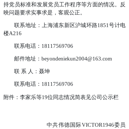
持党员标准和发展党员工作程序等方面的情况。反
映问题要求实事求是，客观公正。
联系地址：上海浦东新区沪城环路
1851
号计电
楼
A216
联系电话：
18117569706
邮件地址：
beyondeniekun2004@163.com
联 系 人：聂坤
联系电话：
18117569706
附件：李家乐等
19
位同志情况简表见公司公示栏
中共伟德国际VICTOR1946委员