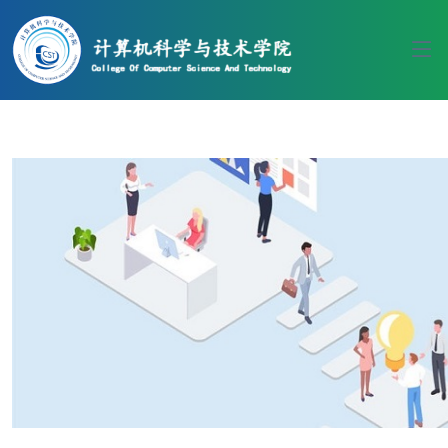
伟德国际(bv1946·源于英国)官方网
站-Officials Website